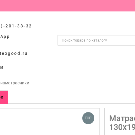
0)-201-33-32
sApp
texgood.ru
ИИ
 наматрасники
ре
Матрас
TOP
130х19