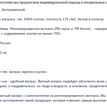
ателям мы предлагаем индивидуальный подход и специальные 
, беспружинный.
 матраса: тик, 100% хлопок, плотность 175 г/м2, белый в полоску.
бивка: Регенерированное волокно (РВ серое и РВ белое) - перера
, с содержанием хлопка не менее 70%
 Россия
0 см
т пвх, матрас скручен в рулон.
 сна - удобный матрас. Ватный матрас подойдет абсолютно всем, 
ми, и неудивительно, но люди в возрасте, в основном, предпочит
ватный матрас с наполнителем из регенерированного волокна. Мы
я изготовления своей продукции, которая отвечает самым высоким