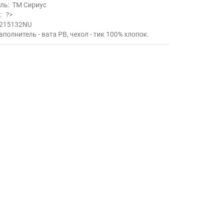
ль:
ТМ Сириус
ь:
?>
215132NU
аполнитель - вата РВ, чехол - тик 100% хлопок.
.