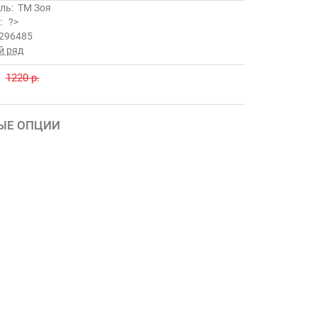
ль:
ТМ Зоя
ь:
?>
296485
й ряд
.
1220 р.
ЫЕ ОПЦИИ