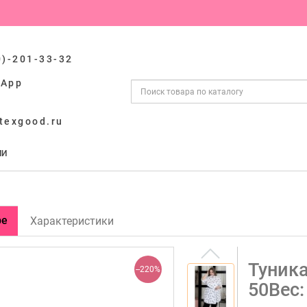
0)-201-33-32
sApp
texgood.ru
ИИ
ре
Характеристики
Туника
--220%
50Вес: