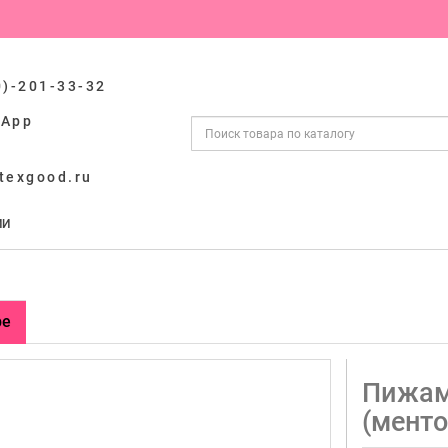
0)-201-33-32
sApp
texgood.ru
ИИ
ре
Пижам
(менто