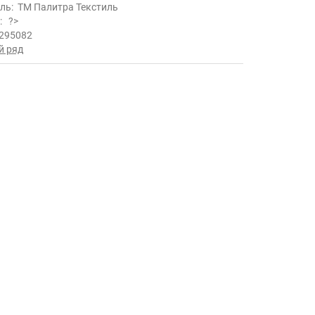
ль:
ТМ Палитра Текстиль
ь:
?>
295082
й ряд
.