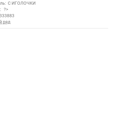
ль:
С ИГОЛОЧКИ
ь:
?>
333883
й ряд
.