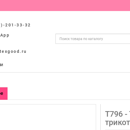
0)-201-33-32
sApp
texgood.ru
ИИ
ре
Т796 -
трико