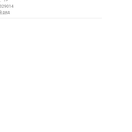
ь:
?>
329014
й ряд
.