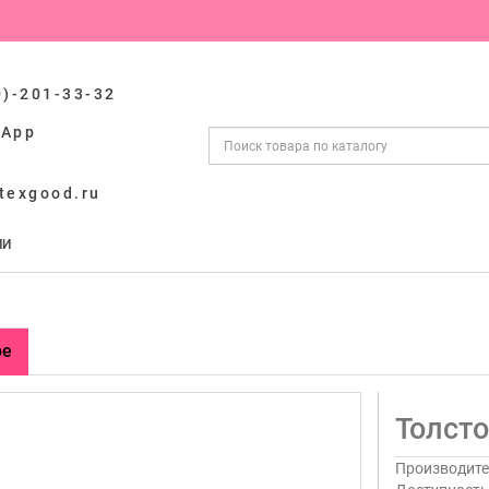
0)-201-33-32
sApp
texgood.ru
ИИ
ре
Толсто
Производите