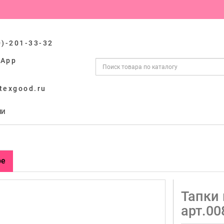
0)-201-33-32
sApp
texgood.ru
ИИ
ре
Тапки
арт.00