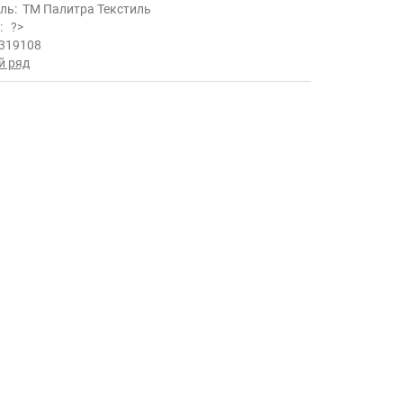
ль:
ТМ Палитра Текстиль
ь:
?>
319108
й ряд