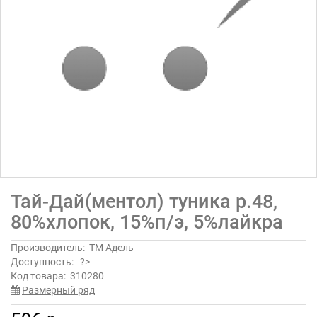
Тай-Дай(ментол) туника р.48,
80%хлопок, 15%п/э, 5%лайкра
Производитель:
ТМ Адель
Доступность:
?>
Код товара:
310280
Размерный ряд