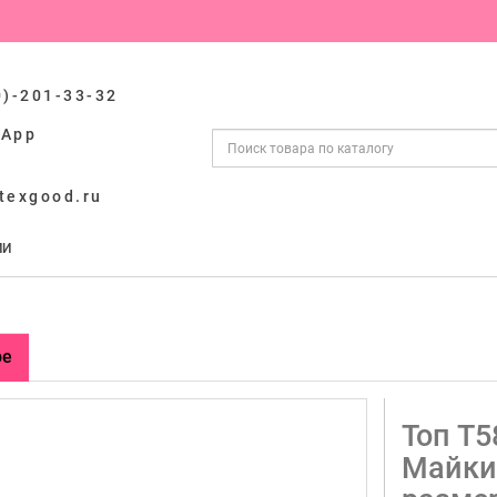
0)-201-33-32
sApp
texgood.ru
ИИ
ре
Топ Т5
Майки