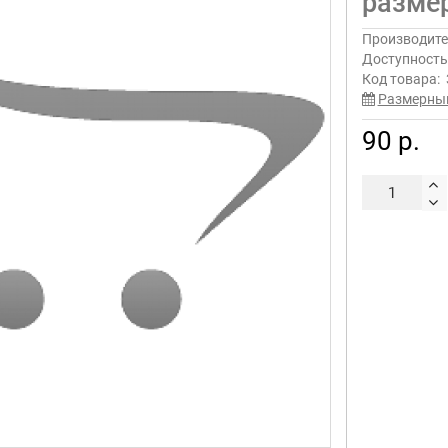
разме
Производите
Доступност
Код товара:
Размерны
90 р.