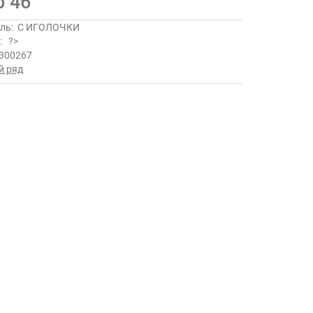
р 46
ль:
С ИГОЛОЧКИ
ь:
?>
300267
й ряд