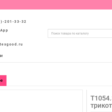
0)-201-33-32
sApp
texgood.ru
ИИ
ре
Т1054.
трико