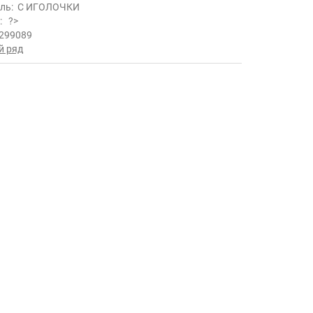
ль:
С ИГОЛОЧКИ
ь:
?>
299089
й ряд