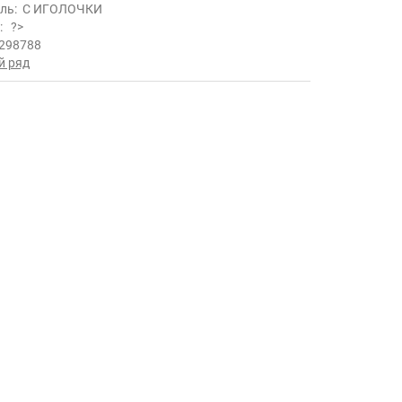
ль:
С ИГОЛОЧКИ
ь:
?>
298788
й ряд