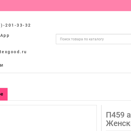
0)-201-33-32
sApp
texgood.ru
ИИ
ре
П459 а
Женск