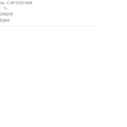
ль:
С ИГОЛОЧКИ
ь:
?>
298059
й ряд