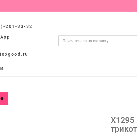
0)-201-33-32
sApp
texgood.ru
ИИ
ре
Х1295 
трико