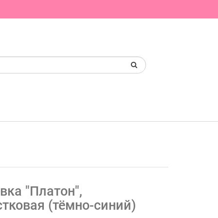
вка "Платон",
тковая (тёмно-синий)