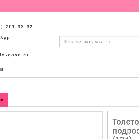
0)-201-33-32
sApp
texgood.ru
ИИ
ре
Толсто
подрос