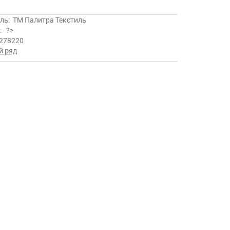
ль:
ТМ Палитра Текстиль
ь:
?>
278220
й ряд