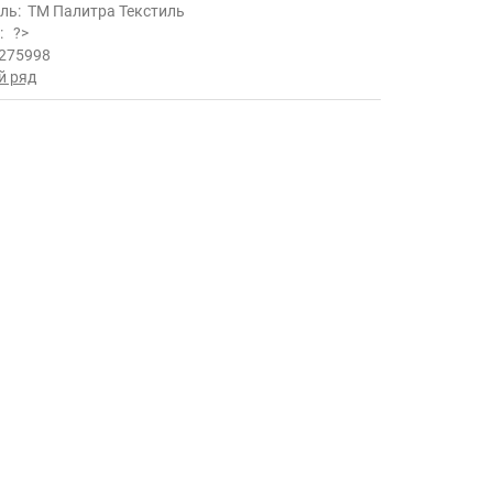
ль:
ТМ Палитра Текстиль
ь:
?>
275998
й ряд