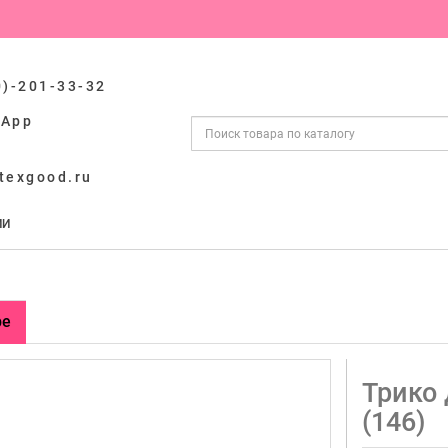
0)-201-33-32
sApp
texgood.ru
ИИ
ре
Трико 
(146)