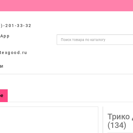
0)-201-33-32
sApp
texgood.ru
ИИ
ре
Трико 
(134)