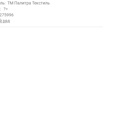
ль:
ТМ Палитра Текстиль
ь:
?>
275996
й ряд