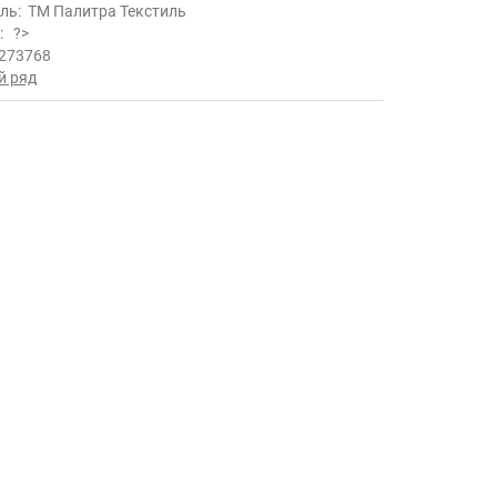
ль:
ТМ Палитра Текстиль
ь:
?>
273768
й ряд
.