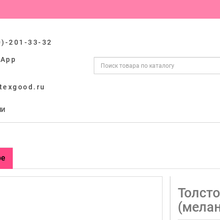
0)-201-33-32
sApp
texgood.ru
ИИ
ре
Толсто
(мелан