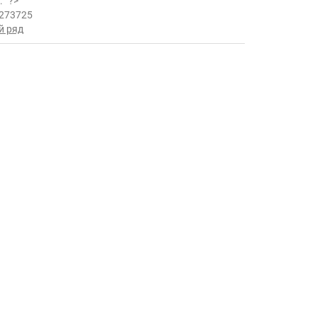
ь:
?>
273725
й ряд
.