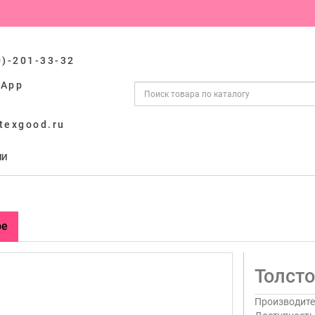
0)-201-33-32
sApp
texgood.ru
ИИ
ре
Толсто
Производите