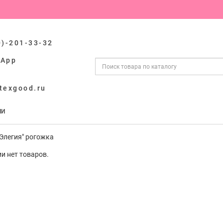
0)-201-33-32
sApp
texgood.ru
ИИ
"Элегия" рогожка
ии нет товаров.